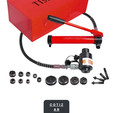
C O T I Z
A R